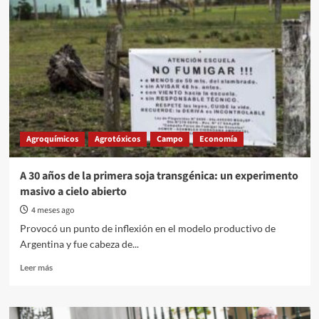
Agroquímicos
Agrotóxicos
Campo
Economía
A 30 años de la primera soja transgénica: un experimento
masivo a cielo abierto
4 meses ago
Provocó un punto de inflexión en el modelo productivo de
Argentina y fue cabeza de...
Read
Leer más
more
about
A