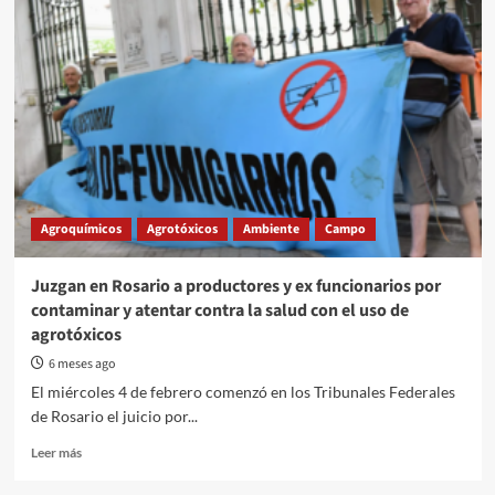
30
años
de
la
primera
soja
transgénica:
un
experimento
masivo
a
Agroquímicos
Agrotóxicos
Ambiente
Campo
cielo
abierto
Juzgan en Rosario a productores y ex funcionarios por
contaminar y atentar contra la salud con el uso de
agrotóxicos
6 meses ago
El miércoles 4 de febrero comenzó en los Tribunales Federales
de Rosario el juicio por...
Read
Leer más
more
about