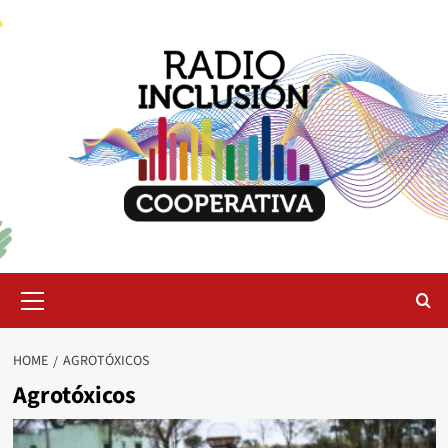
Skip
to
content
Primary
Menu
HOME
AGROTÓXICOS
Agrotóxicos