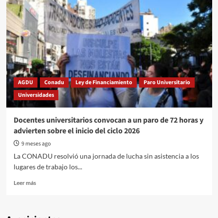
AGDU
Conadu
Ley de Financiamiento
Paro Universitario
Universidades
Docentes universitarios convocan a un paro de 72 horas y
advierten sobre el inicio del ciclo 2026
9 meses ago
La CONADU resolvió una jornada de lucha sin asistencia a los
lugares de trabajo los...
Read
Leer más
more
about
Docentes