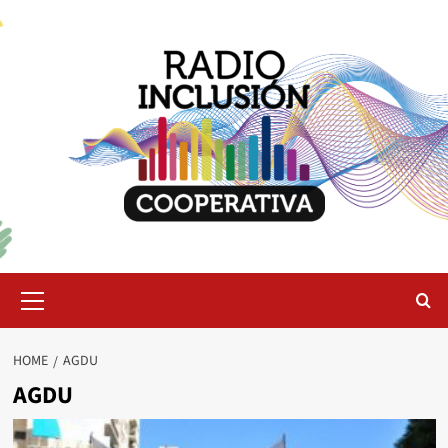
Skip
to
content
Primary
Menu
HOME
AGDU
AGDU