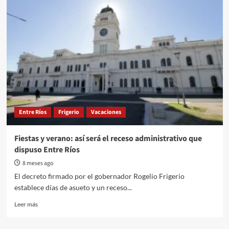
en
ruta:
qué
necesitan
las
familias
de
Gualeguaychú
para
viajar
a
Entre Ríos
Frigerio
Vacaciones
Uruguay
y
Brasil
Fiestas y verano: así será el receso administrativo que
dispuso Entre Ríos
8 meses ago
El decreto firmado por el gobernador Rogelio Frigerio
establece días de asueto y un receso...
Read
Leer más
more
about