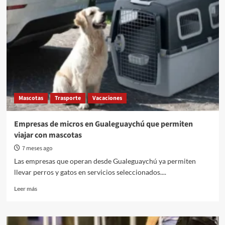
Mascotas
Trasporte
Vacaciones
Empresas de micros en Gualeguaychú que permiten
viajar con mascotas
7 meses ago
Las empresas que operan desde Gualeguaychú ya permiten
llevar perros y gatos en servicios seleccionados....
Read
Leer más
more
about
Empresas