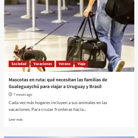
de
micros
en
Gualeguaychú
que
permiten
viajar
con
mascotas
Sociedad
Vacaciones
Verano
Viaje
Mascotas en ruta: qué necesitan las familias de
Gualeguaychú para viajar a Uruguay y Brasil
7 meses ago
Cada vez más hogares incluyen a sus animales en las
vacaciones. Para cruzar fronteras hacia...
Read
Leer más
more
about
Mascotas