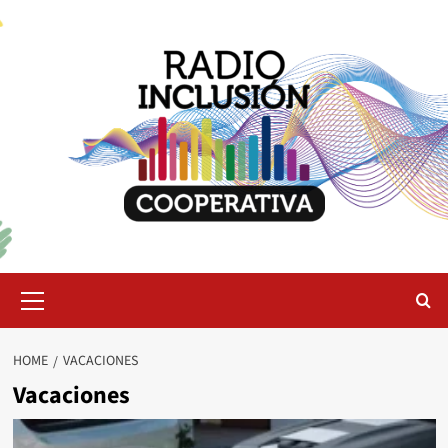
Skip
to
content
Primary
Menu
HOME
VACACIONES
Vacaciones