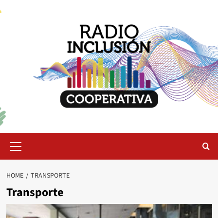
Skip
to
content
Primary
Menu
HOME
TRANSPORTE
Transporte