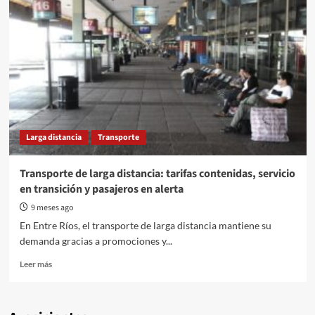
Larga distancia
Transporte
Transporte de larga distancia: tarifas contenidas, servicio
en transición y pasajeros en alerta
9 meses ago
En Entre Ríos, el transporte de larga distancia mantiene su
demanda gracias a promociones y...
Read
Leer más
more
about
Transporte