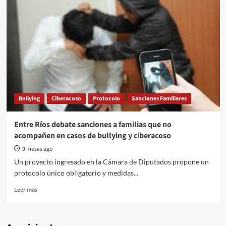
Bullying
Ciberacoso
Protocolo
Sanciones Familiares
Entre Ríos debate sanciones a familias que no
acompañen en casos de bullying y ciberacoso
9 meses ago
Un proyecto ingresado en la Cámara de Diputados propone un
protocolo único obligatorio y medidas...
Read
Leer más
more
about
Entre