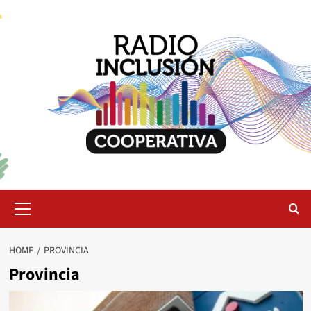
Skip
to
content
Primary
Menu
HOME
PROVINCIA
Provincia