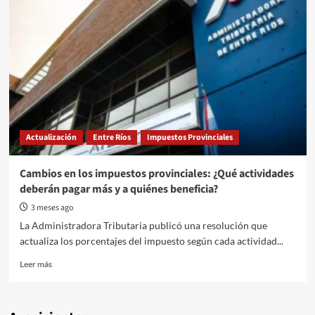
Actualización
Entre Ríos
Impuestos Provinciales
Cambios en los impuestos provinciales: ¿Qué actividades
deberán pagar más y a quiénes beneficia?
3 meses ago
La Administradora Tributaria publicó una resolución que
actualiza los porcentajes del impuesto según cada actividad...
Read
Leer más
more
about
Cambios