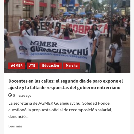
salarial
en
la
educación
superior
AGMER
ATE
Educación
Marcha
Docentes en las calles: el segundo día de paro expone el
ajuste y la falta de respuestas del gobierno entrerriano
5 meses ago
La secretaria de AGMER Gualeguaychú, Soledad Ponce,
cuestionó la propuesta oficial de recomposición salarial,
denunció...
Read
Leer más
more