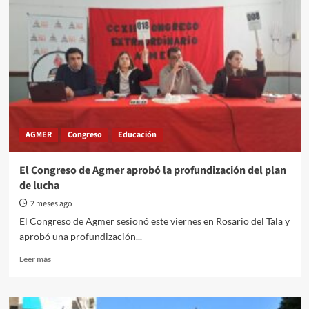
AGMER
Congreso
Educación
El Congreso de Agmer aprobó la profundización del plan
de lucha
2 meses ago
El Congreso de Agmer sesionó este viernes en Rosario del Tala y
aprobó una profundización...
Read
Leer más
more
about
El