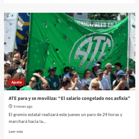
more
about
ATE
se
moviliza
hoy
para
reclamar
la
renovación
de
contratos
y
la
Ajuste
apertura
de
paritarias
ATE para y se moviliza: “El salario congelado nos asfixia”
8 meses ago
El gremio estatal realizará este jueves un paro de 24 horas y
marchará hacia la...
Read
Leer más
more