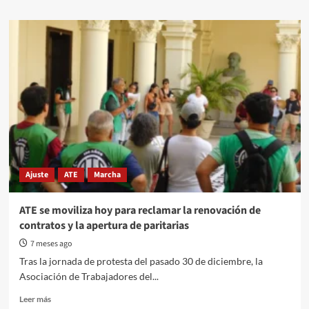
about
Docentes
en
las
calles:
el
segundo
día
de
paro
expone
el
ajuste
Ajuste
ATE
Marcha
y
la
falta
ATE se moviliza hoy para reclamar la renovación de
de
contratos y la apertura de paritarias
respuestas
del
7 meses ago
gobierno
Tras la jornada de protesta del pasado 30 de diciembre, la
entrerriano
Asociación de Trabajadores del...
Read
Leer más