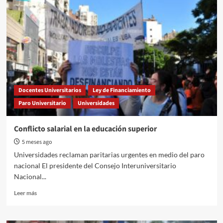
Congreso
de
Agmer
aprobó
la
profundización
del
plan
de
lucha
Docentes Universitarios
Ley de Financiamiento
Paro Universitario
Universidades
Conflicto salarial en la educación superior
5 meses ago
Universidades reclaman paritarias urgentes en medio del paro
nacional El presidente del Consejo Interuniversitario
Nacional...
Read
Leer más
more
about
Conflicto