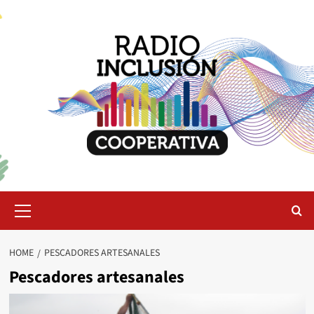
Skip
to
content
Primary
Menu
HOME
PESCADORES ARTESANALES
Pescadores artesanales