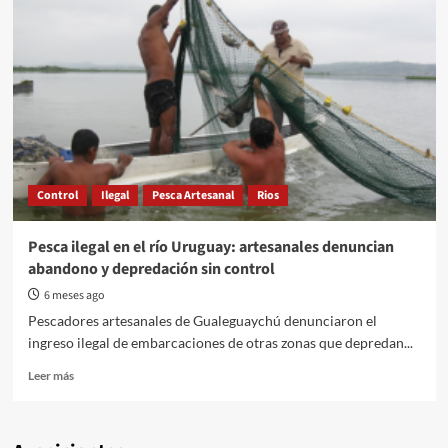
Control
Ilegal
Pesca Artesanal
Rios
Pesca ilegal en el río Uruguay: artesanales denuncian
abandono y depredación sin control
6 meses ago
Pescadores artesanales de Gualeguaychú denunciaron el
ingreso ilegal de embarcaciones de otras zonas que depredan...
Read
Leer más
more
about
Pesca