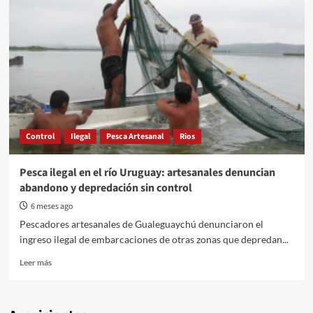
Control
Ilegal
Pesca Artesanal
Rios
Pesca ilegal en el río Uruguay: artesanales denuncian
abandono y depredación sin control
6 meses ago
Pescadores artesanales de Gualeguaychú denunciaron el
ingreso ilegal de embarcaciones de otras zonas que depredan...
Read
Leer más
more
about
Pesca