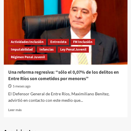
Actividades Inclusión
Entrevista
FM Inclusión
Imputabilidad
Infancias
Ley Penal Juvenil
Régimen Penal Juvenil
Una reforma regresiva: “sólo el 0,07% de los delitos en
Entre Ríos son cometidos por menores”
5 meses ago
El Defensor General de Entre Ríos, Maximiliano Benítez,
advirtió en contacto con este medio que...
Read
Leer más
more
about
Una