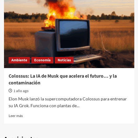
Ambiente
Economía
Noticias
Colossus: La IA de Musk que acelera el futuro… y la
contaminación
1 año ago
Elon Musk lanzó la supercomputadora Colossus para entrenar
su IA Grok. Funciona con plantas de...
Read
Leer más
more
about
Colossus: