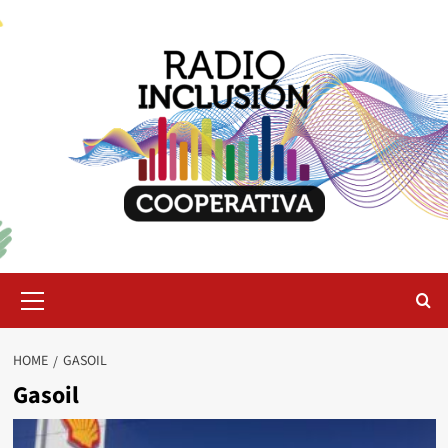
Skip
to
content
Primary
Menu
HOME
GASOIL
Gasoil