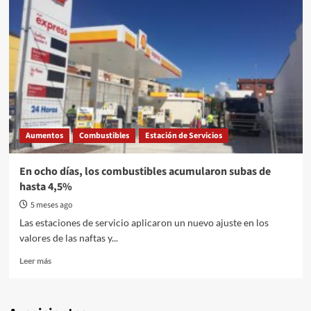
Aumentos
Combustibles
Estación de Servicios
En ocho días, los combustibles acumularon subas de
hasta 4,5%
5 meses ago
Las estaciones de servicio aplicaron un nuevo ajuste en los
valores de las naftas y...
Read
Leer más
more
about
En