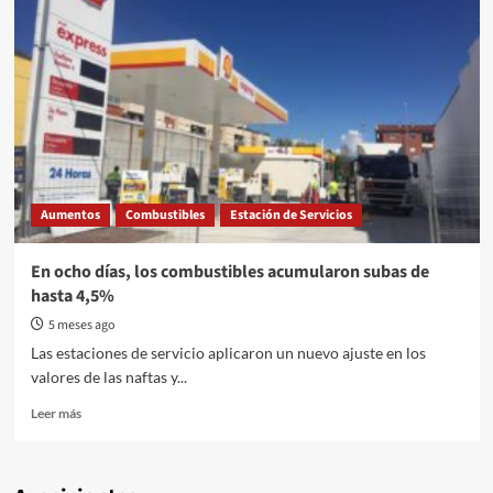
Aumentos
Combustibles
Estación de Servicios
En ocho días, los combustibles acumularon subas de
hasta 4,5%
5 meses ago
Las estaciones de servicio aplicaron un nuevo ajuste en los
valores de las naftas y...
Read
Leer más
more
about
En