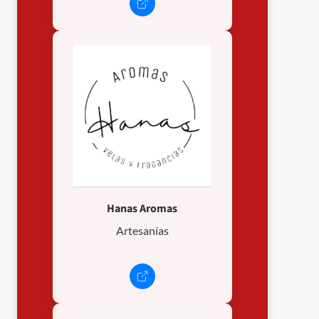
Hanas Aromas
Artesanías