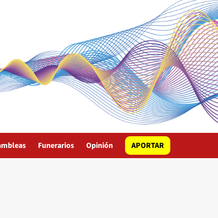
ambleas
Funerarios
Opinión
APORTAR