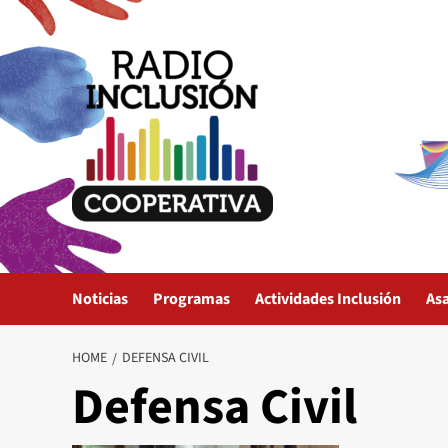
Skip
to
content
Noticias
Programas
Actividades Inclusión
As
HOME
DEFENSA CIVIL
Defensa Civil