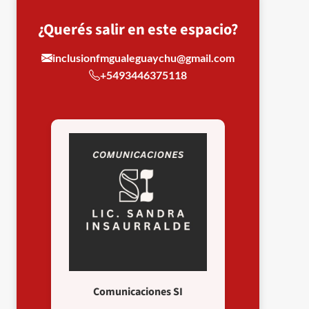
¿Querés salir en este espacio?
inclusionfmgualeguaychu@gmail.com
+5493446375118
Comunicaciones SI