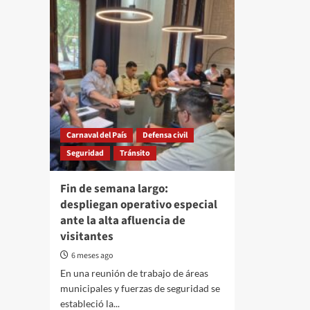
Carnaval del País
Defensa civil
Seguridad
Tránsito
Fin de semana largo:
despliegan operativo especial
ante la alta afluencia de
visitantes
6 meses ago
En una reunión de trabajo de áreas
municipales y fuerzas de seguridad se
estableció la...