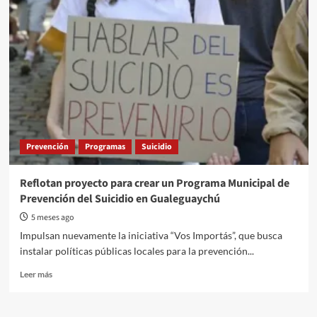
Participativo
2026:
vecinos
e
instituciones
decidirán
proyectos
por
730
millones
de
Prevención
Programas
Suicidio
pesos
Reflotan proyecto para crear un Programa Municipal de
Prevención del Suicidio en Gualeguaychú
5 meses ago
Impulsan nuevamente la iniciativa “Vos Importás”, que busca
instalar políticas públicas locales para la prevención...
Read
Leer más
more
about
Reflotan