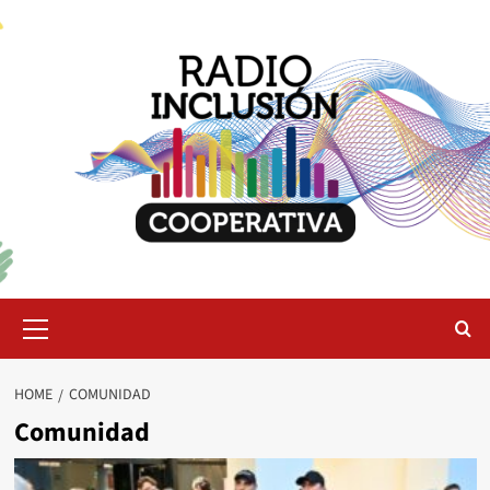
Skip
to
content
Primary
Menu
HOME
COMUNIDAD
Comunidad