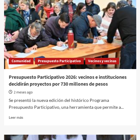
Comunidad
Presupuesto Participativo
Vecinos y vecinas
Presupuesto Participativo 2026: vecinos e instituciones
decidirán proyectos por 730 millones de pesos
2 meses ago
Se presentó la nueva edición del histórico Programa
Presupuesto Participativo, una herramienta que permite a...
Read
Leer más
more
about
Presupuesto