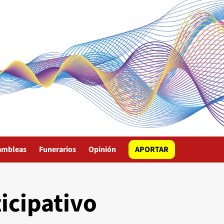
ambleas
Funerarios
Opinión
APORTAR
icipativo