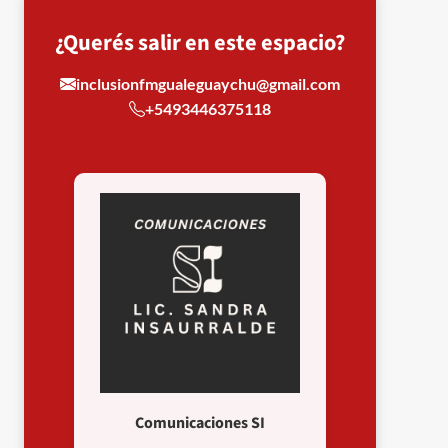
¿Querés salir en este espacio?
inclusionfmgualeguaychu@gmail.com
+5493446375118
Comunicaciones SI