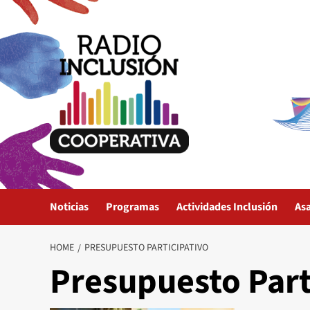
Skip
to
content
Noticias
Programas
Actividades Inclusión
As
HOME
PRESUPUESTO PARTICIPATIVO
Presupuesto Part