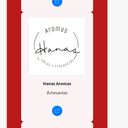
Hanas Aromas
Artesanías