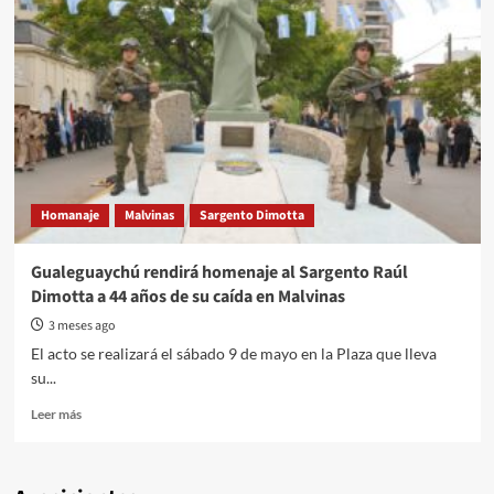
Homanaje
Malvinas
Sargento Dimotta
Gualeguaychú rendirá homenaje al Sargento Raúl
Dimotta a 44 años de su caída en Malvinas
3 meses ago
El acto se realizará el sábado 9 de mayo en la Plaza que lleva
su...
Read
Leer más
more
about
Gualeguaychú