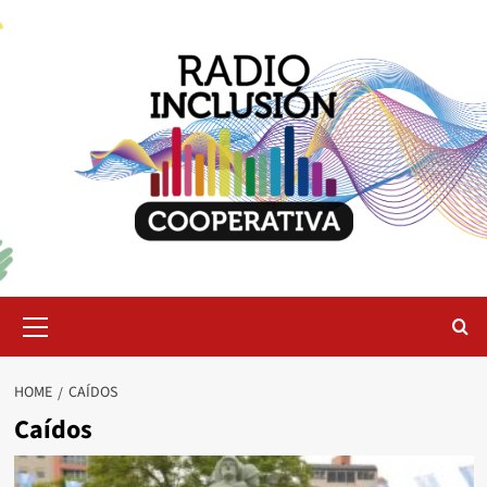
Skip
to
content
Primary
Menu
HOME
CAÍDOS
Caídos