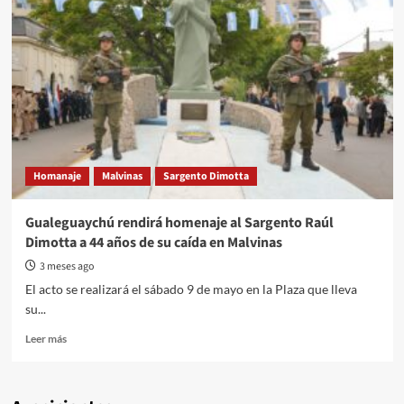
Homanaje
Malvinas
Sargento Dimotta
Gualeguaychú rendirá homenaje al Sargento Raúl
Dimotta a 44 años de su caída en Malvinas
3 meses ago
El acto se realizará el sábado 9 de mayo en la Plaza que lleva
su...
Read
Leer más
more
about
Gualeguaychú