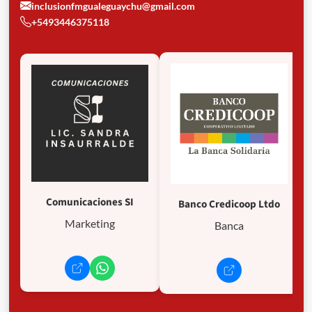
inclusionfmgualeguaychu@gmail.com
+5493446375118
Comunicaciones SI
Banco Credicoop Ltdo
Marketing
Banca