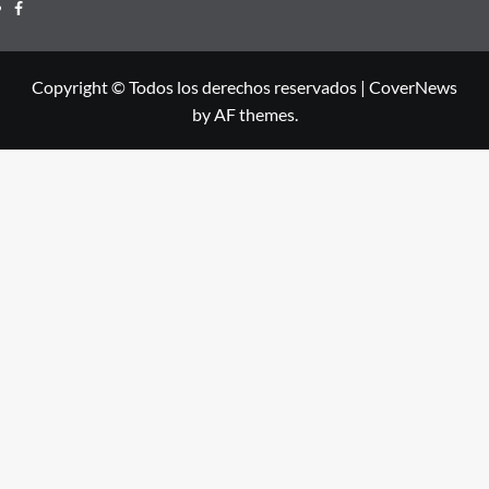
Facebook
Copyright © Todos los derechos reservados
|
CoverNews
by AF themes.