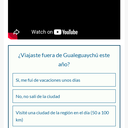
¿Viajaste fuera de Gualeguaychú este
año?
Si, me fui de vacaciones unos días
No, no salí de la ciudad
Visité una ciudad de la región en el día (50 a 100
km)