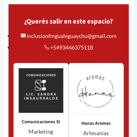
¿Querés salir en este espacio?
inclusionfmgualeguaychu@gmail.com
+5493446375118
Pan
P
Comunicaciones SI
Hanas Aromas
Marketing
Artesanías