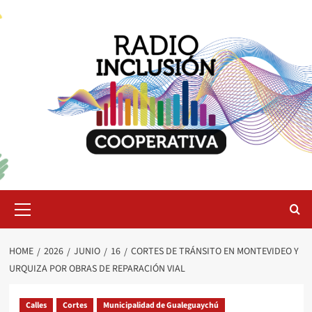
Skip
to
content
Primary
Menu
HOME
2026
JUNIO
16
CORTES DE TRÁNSITO EN MONTEVIDEO Y
URQUIZA POR OBRAS DE REPARACIÓN VIAL
Calles
Cortes
Municipalidad de Gualeguaychú