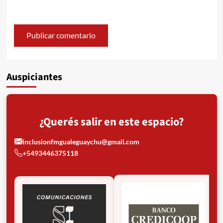
Auspiciantes
¿Querés salir en este espacio?
inclusionfmgualeguaychu@gmail.com
+5493446375118