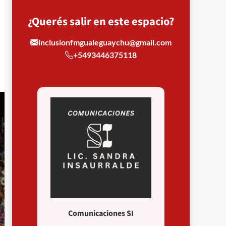
¿Querés salir en este espacio?
inclusionfmgualeguaychu@gmail.com
+5493446375118
Comunicaciones SI