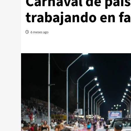
Carnaval de país
trabajando en f
6 meses ago