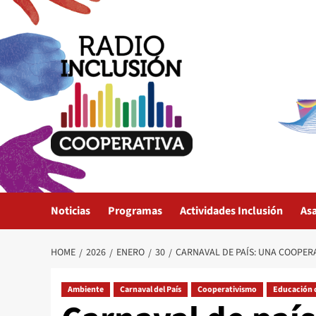
Skip
to
content
Noticias
Programas
Actividades Inclusión
As
HOME
2026
ENERO
30
CARNAVAL DE PAÍS: UNA COOPER
Ambiente
Carnaval del País
Cooperativismo
Educación 