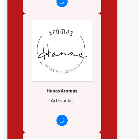
Hanas Aromas
Artesanías