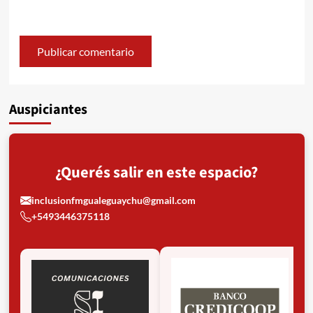
Auspiciantes
¿Querés salir en este espacio?
inclusionfmgualeguaychu@gmail.com
+5493446375118