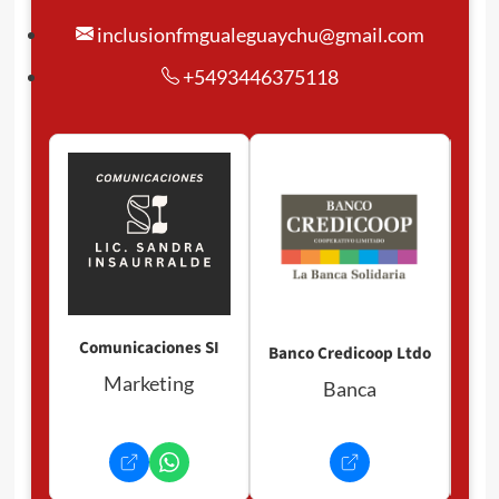
inclusionfmgualeguaychu@gmail.com
+5493446375118
Pan
P
Comunicaciones SI
Banco Credicoop Ltdo
Marketing
Banca