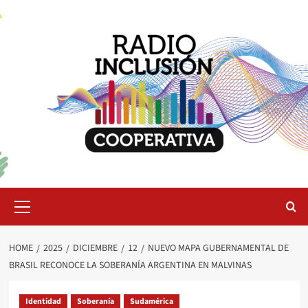
Skip
to
content
Primary
Menu
HOME
2025
DICIEMBRE
12
NUEVO MAPA GUBERNAMENTAL DE
BRASIL RECONOCE LA SOBERANÍA ARGENTINA EN MALVINAS
Identidad
Soberanía
Sudamérica