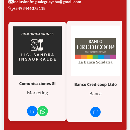
inclusionfmgualeguaychu@gmail.com
+5493446375118
Comunicaciones SI
Banco Credicoop Ltdo
Marketing
Banca