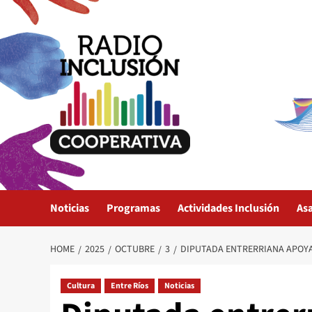
Skip
to
content
Noticias
Programas
Actividades Inclusión
As
HOME
2025
OCTUBRE
3
DIPUTADA ENTRERRIANA APOYA
Cultura
Entre Ríos
Noticias