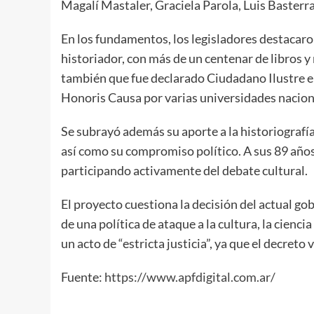
Magalí Mastaler, Graciela Parola, Luis Basterra
En los fundamentos, los legisladores destacaron
historiador, con más de un centenar de libros 
también que fue declarado Ciudadano Ilustre en
Honoris Causa por varias universidades naciona
Se subrayó además su aporte a la historiografía
así como su compromiso político. A sus 89 años,
participando activamente del debate cultural.
El proyecto cuestiona la decisión del actual go
de una política de ataque a la cultura, la cienci
un acto de “estricta justicia”, ya que el decreto 
Fuente:
https://www.apfdigital.com.ar/