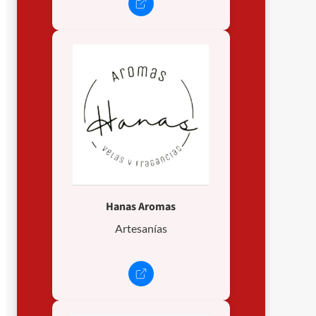
Hanas Aromas
Artesanías