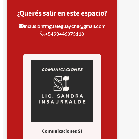
¿Querés salir en este espacio?
inclusionfmgualeguaychu@gmail.com
+5493446375118
Comunicaciones SI