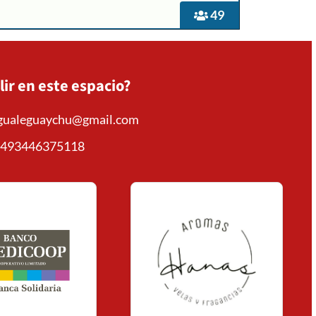
49
lir en este espacio?
+
mgualeguaychu@gmail.com
493446375118
Consultar