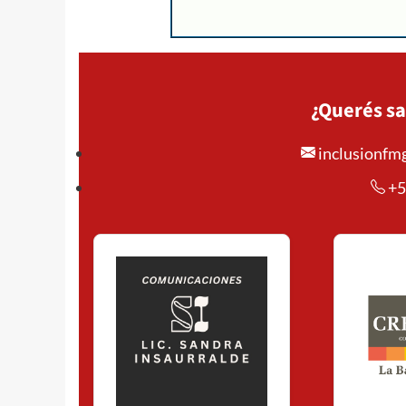
¿Querés sa
inclusionf
+5