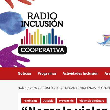
Skip
to
content
Noticias
Programas
Actividades Inclusión
As
HOME
2025
AGOSTO
31
“NEGAR LA VIOLENCIA DE GÉNE
Feminismo
Justicia
Prevención
Violencia de género