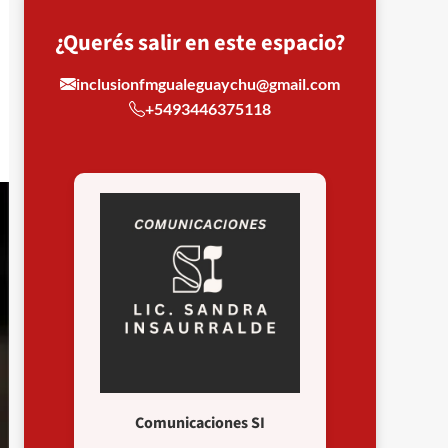
¿Querés salir en este espacio?
inclusionfmgualeguaychu@gmail.com
+5493446375118
Comunicaciones SI