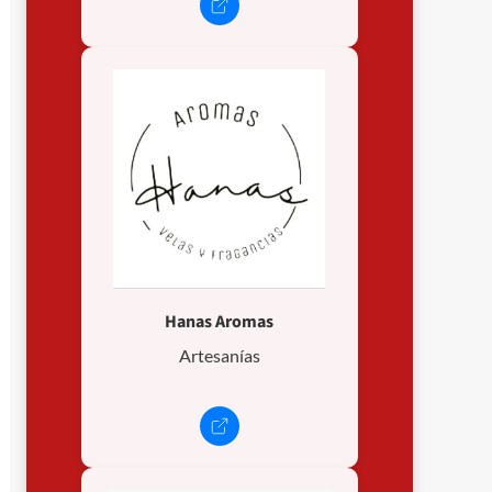
Hanas Aromas
Artesanías