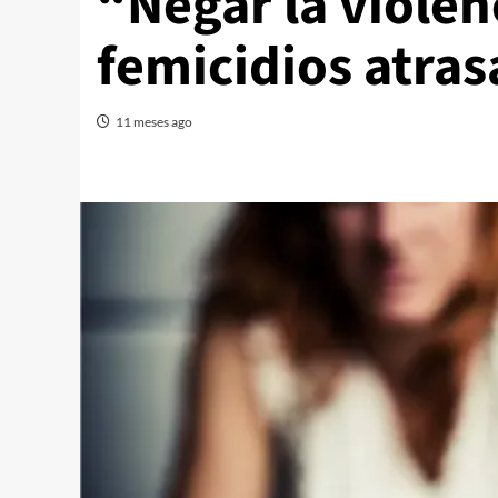
“Negar la violen
femicidios atras
11 meses ago