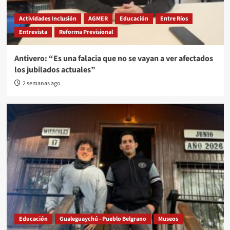
Actividades Inclusión
AGMER
Educación
Entre Ríos
Entrevista
Reforma Previsional
Antivero: “Es una falacia que no se vayan a ver afectados
los jubilados actuales”
2 semanas ago
Educación
Gualeguaychú - Pueblo Belgrano
Museos