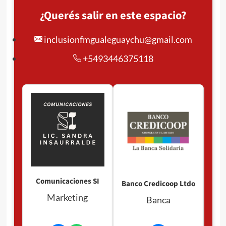
¿Querés salir en este espacio?
inclusionfmgualeguaychu@gmail.com
+5493446375118
Comunicaciones SI
Banco Credicoop Ltdo
Marketing
Banca