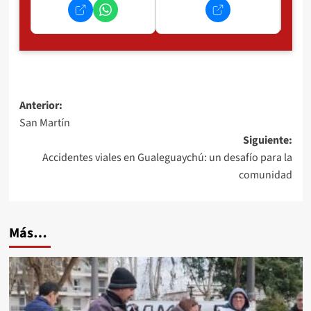
Navegación
Anterior:
San Martín
de
Siguiente:
entradas
Accidentes viales en Gualeguaychú: un desafío para la
comunidad
Más…