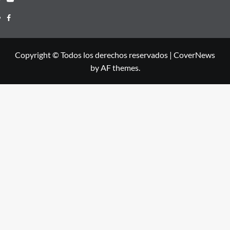
Facebook
Copyright © Todos los derechos reservados
|
CoverNews
by AF themes.