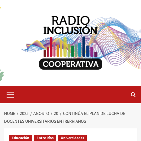
Skip
to
content
Primary
Menu
HOME
2025
AGOSTO
20
CONTINÚA EL PLAN DE LUCHA DE
DOCENTES UNIVERSITARIOS ENTRERRIANOS
Educación
Entre Ríos
Universidades