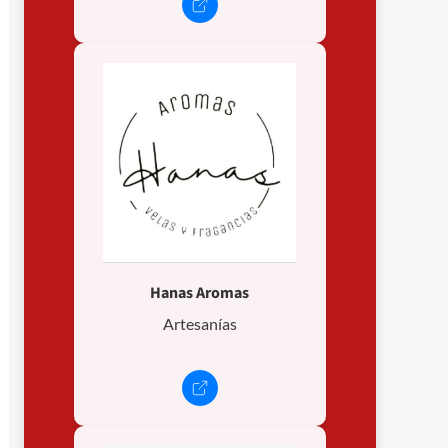
Hanas Aromas
Artesanías