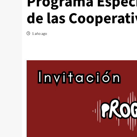
Programa Especi
de las Cooperati
1 año ago