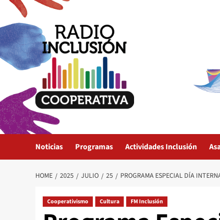
Skip
to
content
Noticias
Programas
Actividades Inclusión
As
HOME
2025
JULIO
25
PROGRAMA ESPECIAL DÍA INTERN
Cooperativismo
Cultura
FM Inclusión