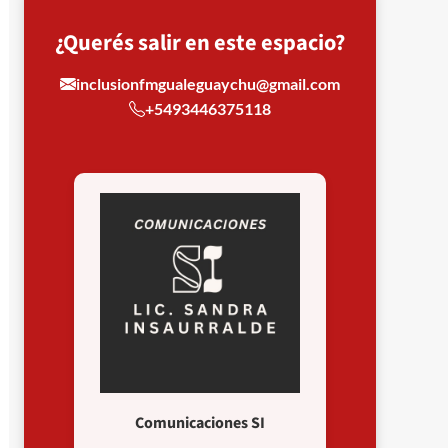
¿Querés salir en este espacio?
inclusionfmgualeguaychu@gmail.com
+5493446375118
Comunicaciones SI