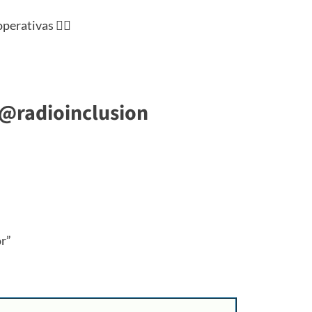
rativas 🏳️‍🌈
@radioinclusion
r”