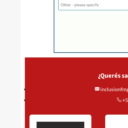
¿Querés sa
inclusionf
+5