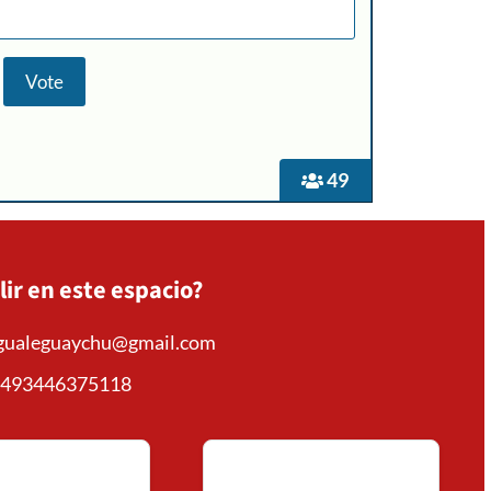
49
lir en este espacio?
mgualeguaychu@gmail.com
493446375118