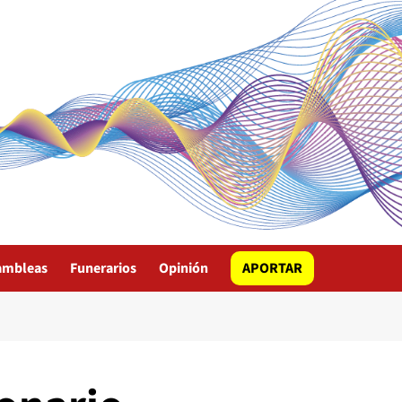
ambleas
Funerarios
Opinión
APORTAR