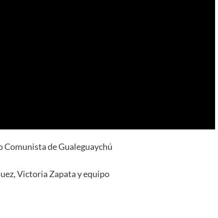
ido Comunista de Gualeguaychú
uez, Victoria Zapata y equipo