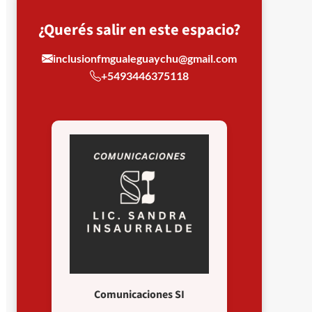
¿Querés salir en este espacio?
inclusionfmgualeguaychu@gmail.com
+5493446375118
Comunicaciones SI