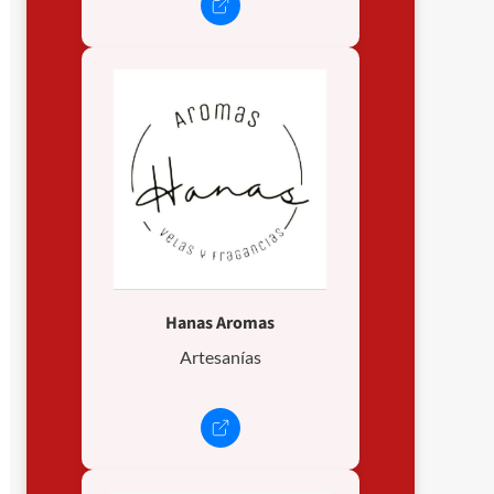
Hanas Aromas
Artesanías