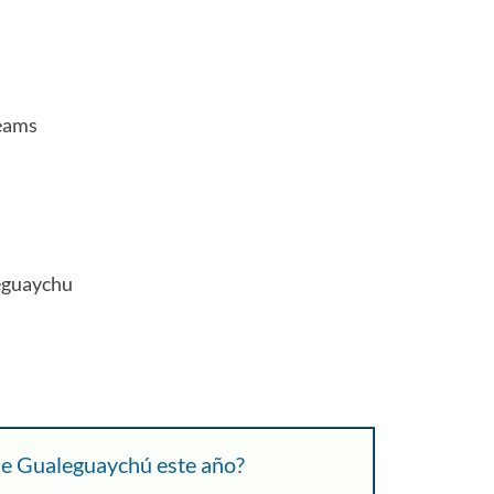
eams
eguaychu
 de Gualeguaychú este año?