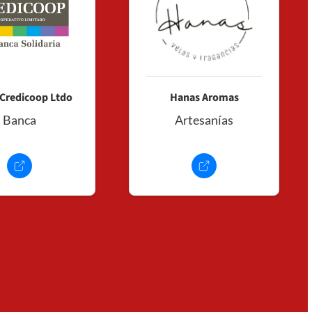
Credicoop Ltdo
Hanas Aromas
+
Banca
Artesanías
Consultar