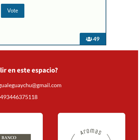
49
lir en este espacio?
mgualeguaychu@gmail.com
493446375118