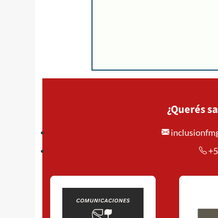
¿Querés sa
inclusionf
+5