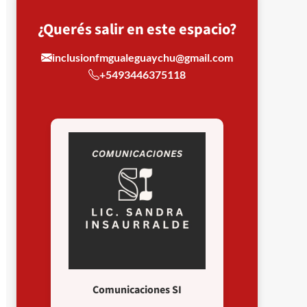
¿Querés salir en este espacio?
inclusionfmgualeguaychu@gmail.com
+5493446375118
Comunicaciones SI