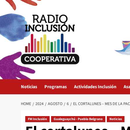
Skip
to
content
Noticias
Programas
Actividades Inclusión
As
HOME
2024
AGOSTO
6
EL CORTALUNES – MES DE LA PA
FM Inclusión
Gualeguaychú - Pueblo Belgrano
Noticias