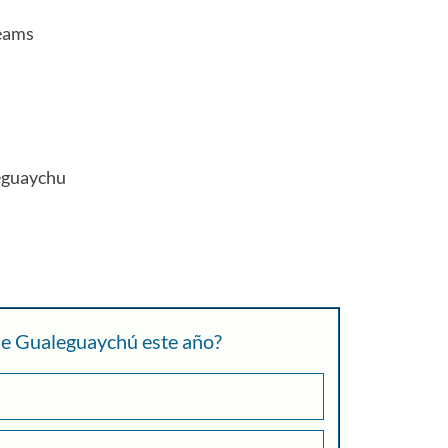
eams
eguaychu
 de Gualeguaychú este año?