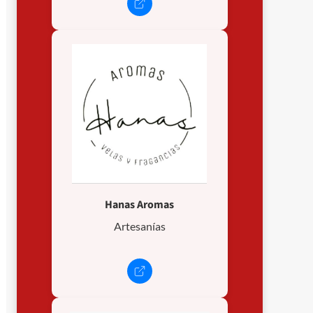
Hanas Aromas
Artesanías