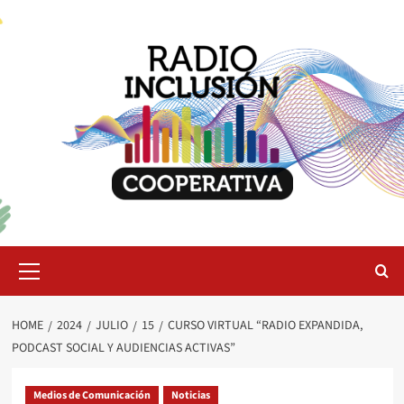
Skip
to
content
Primary
Menu
HOME
2024
JULIO
15
CURSO VIRTUAL “RADIO EXPANDIDA,
PODCAST SOCIAL Y AUDIENCIAS ACTIVAS”
Medios de Comunicación
Noticias