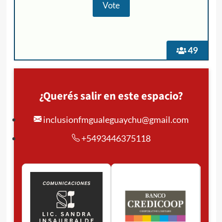
49
¿Querés salir en este espacio?
inclusionfmgualeguaychu@gmail.com
+5493446375118