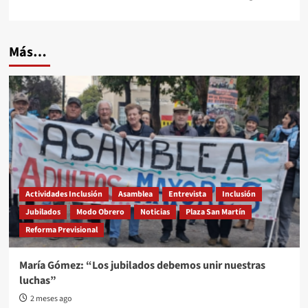
Más…
Actividades Inclusión
Asamblea
Entrevista
Inclusión
Jubilados
Modo Obrero
Noticias
Plaza San Martín
Reforma Previsional
María Gómez: “Los jubilados debemos unir nuestras
luchas”
2 meses ago