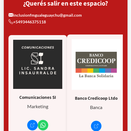
¿Querés salir en este espacio?
inclusionfmgualeguaychu@gmail.com
+5493446375118
Comunicaciones SI
Banco Credicoop Ltdo
Marketing
Banca