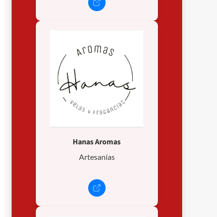
Hanas Aromas
Artesanías