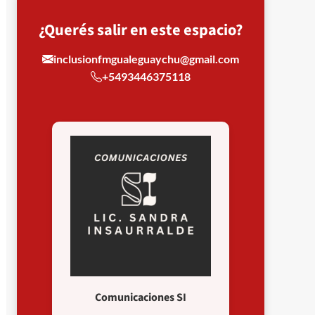
¿Querés salir en este espacio?
inclusionfmgualeguaychu@gmail.com
+5493446375118
Comunicaciones SI