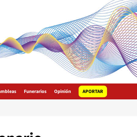
ambleas
Funerarios
Opinión
APORTAR