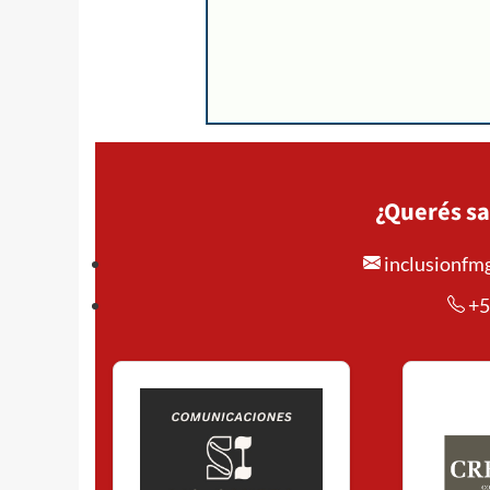
¿Querés sa
inclusionf
+5