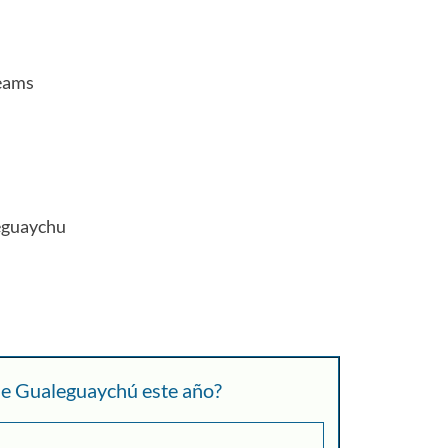
eams
eguaychu
 de Gualeguaychú este año?