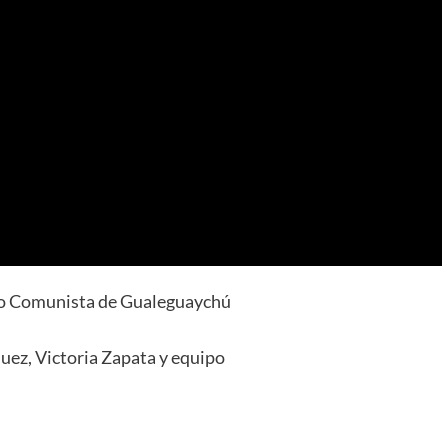
ido Comunista de Gualeguaychú
uez, Victoria Zapata y equipo