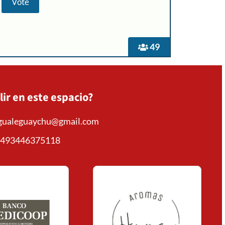
49
lir en este espacio?
mgualeguaychu@gmail.com
493446375118