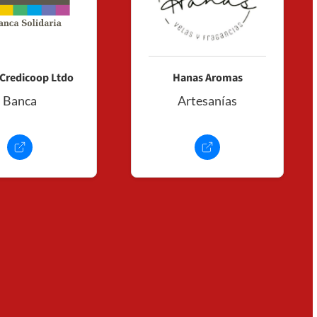
Credicoop Ltdo
Hanas Aromas
Banca
Artesanías
+
Consultar