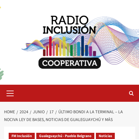
Skip
to
content
Primary
Menu
HOME
2024
JUNIO
17
ÚLTIMO BONDI A LA TERMINAL – LA
NOCIVA LEY DE BASES, NOTICIAS DE GUALEGUAYCHÚ Y MÁS
FM Inclusión
Gualeguaychú - Pueblo Belgrano
Noticias