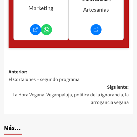
Marketing
Artesanías
Navegación
Anterior:
El Cortalunes – segundo programa
de
Siguiente:
entradas
La Hora Vegana: Veganpaluja, política de la ignorancia, la
arrogancia vegana
Más…