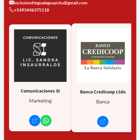
inclusionfmgualeguaychu@gmail.com
+5493446375118
Comunicaciones SI
Banco Credicoop Ltdo
Marketing
Banca