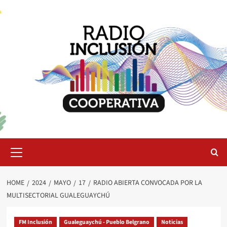
Skip
to
content
Primary
Menu
HOME
2024
MAYO
17
RADIO ABIERTA CONVOCADA POR LA
MULTISECTORIAL GUALEGUAYCHÚ
FM Inclusión
Gualeguaychú - Pueblo Belgrano
Noticias