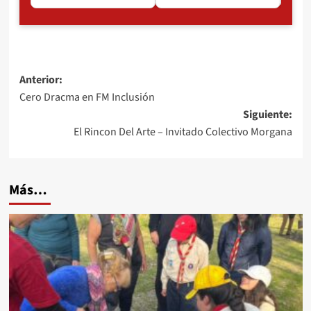
Navegación
Anterior:
Cero Dracma en FM Inclusión
de
Siguiente:
entradas
El Rincon Del Arte – Invitado Colectivo Morgana
Más…