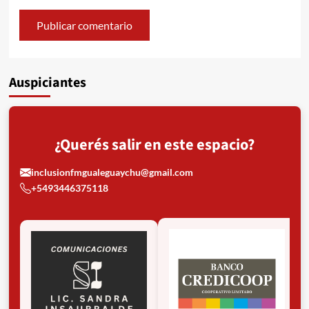
Auspiciantes
¿Querés salir en este espacio?
inclusionfmgualeguaychu@gmail.com
+5493446375118