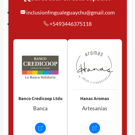
inclusionfmgualeguaychu@gmail.com
+5493446375118
Pan
P
Banco Credicoop Ltdo
Hanas Aromas
Banca
Artesanías