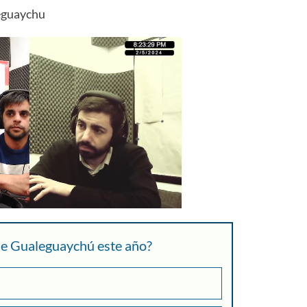
eguaychu
 de Gualeguaychú este año?