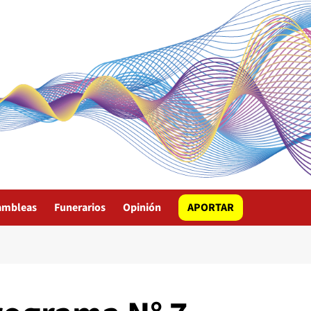
ambleas
Funerarios
Opinión
APORTAR