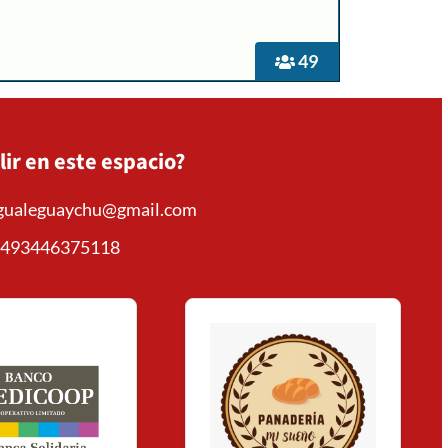
49
lir en este espacio?
mgualeguaychu@gmail.com
493446375118