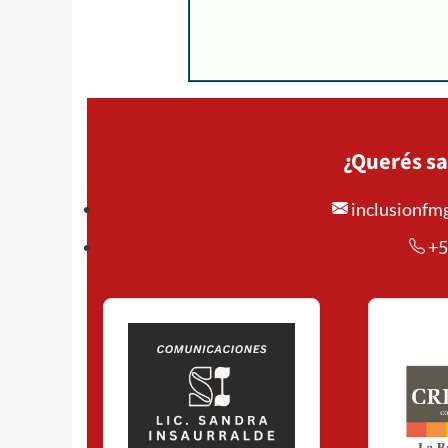
¿Querés sa
inclusionf
+5