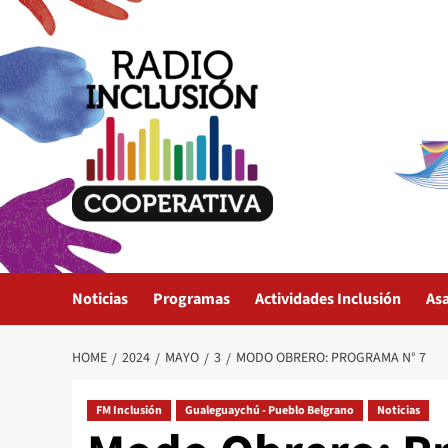
Skip
to
content
Noticias
Programas
Actividades Inclusión
As
HOME
2024
MAYO
3
MODO OBRERO: PROGRAMA N° 7
FM Inclusión
Gualeguaychú - Pueblo Belgrano
Noticias