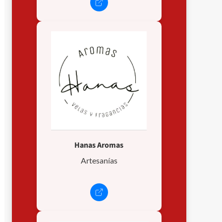
Hanas Aromas
Artesanías