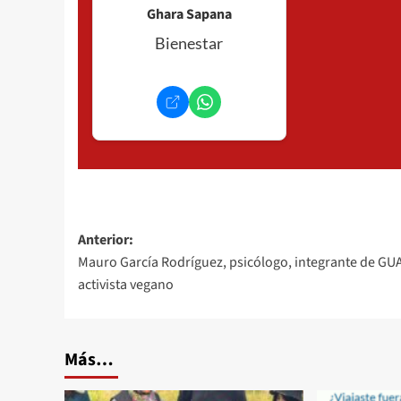
Ghara Sapana
Bienestar
Navegación
Anterior:
Mauro García Rodríguez, psicólogo, integrante de GU
de
activista vegano
entradas
Más…