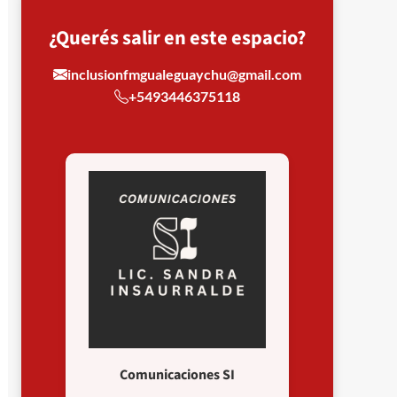
¿Querés salir en este espacio?
inclusionfmgualeguaychu@gmail.com
+5493446375118
Comunicaciones SI