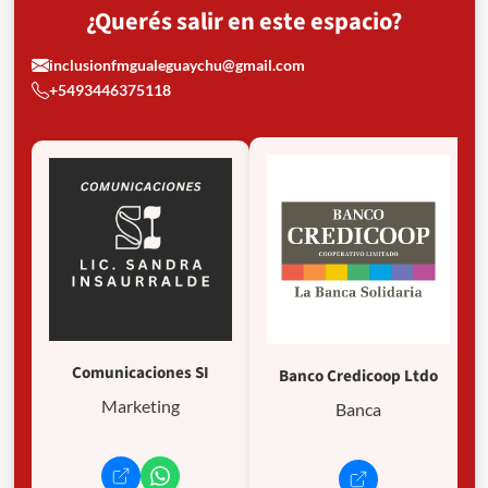
¿Querés salir en este espacio?
inclusionfmgualeguaychu@gmail.com
+5493446375118
Comunicaciones SI
Banco Credicoop Ltdo
Marketing
Banca