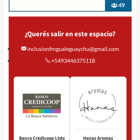
49
¿Querés salir en este espacio?
inclusionfmgualeguaychu@gmail.com
+5493446375118
Pan
P
Banco Credicoop Ltdo
Hanas Aromas