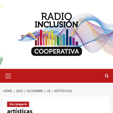
Skip
to
content
Primary
Menu
HOME
2023
DICIEMBRE
18
ARTÍSTICAS
Sin categoría
artísticas