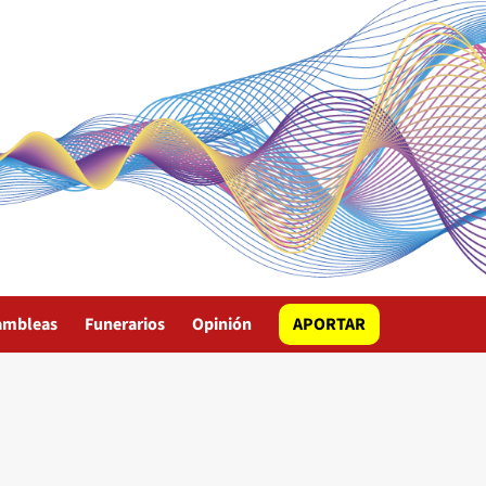
ambleas
Funerarios
Opinión
APORTAR