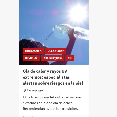
Hidratación
Ola de Calor
Rayos UV
Sin categoría
Sol
Ola de calor y rayos UV
extremos: especialistas
alertan sobre riesgos en la piel
6 meses ago
El índice ultravioleta alcanzó valores
extremos en plena ola de calor.
Recomiendan evitar la exposición...
Read