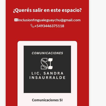
¿Querés salir en este espacio?
inclusionfmgualeguaychu@gmail.com
+5493446375118
Comunicaciones SI