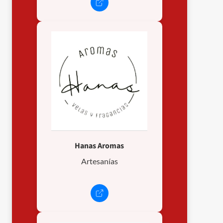
Hanas Aromas
Artesanías