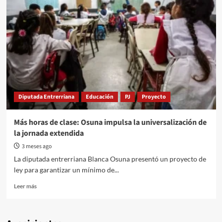
Diputada Entrerriana
Educación
PJ
Proyecto
Más horas de clase: Osuna impulsa la universalización de
la jornada extendida
3 meses ago
La diputada entrerriana Blanca Osuna presentó un proyecto de
ley para garantizar un mínimo de...
Read
Leer más
more
about
Más