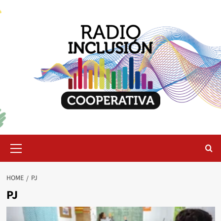
Skip
to
content
Primary
Menu
HOME
PJ
PJ