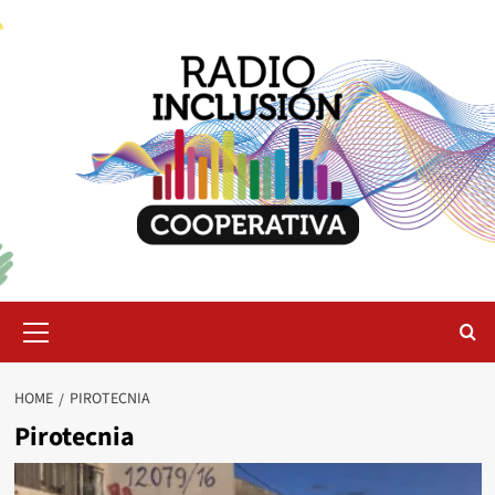
Skip
to
content
Primary
Menu
HOME
PIROTECNIA
Pirotecnia