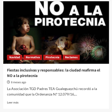
Con
un
comunicado
dirigido
al
intendente
Davico
reclamaron
el
cumplimiento
de
la
Navidad
Normativa
Pirotecnia
Reclamos
ordenanza
Fiestas inclusivas y responsables: la ciudad reafirma el
NO a la pirotecnia
8 meses ago
La Asociación TGD Padres TEA Gualeguaychú recordó a la
comunidad que la Ordenanza N.º 12.079/16,...
Read
Leer más
more
about