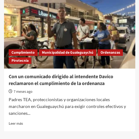
Cumplimiento
Municipalidad de Gualeguaychú
Ordenanzas
Pirotecnia
Con un comunicado dirigido al intendente Davico
reclamaron el cumplimiento de la ordenanza
7 meses ago
Padres TEA, proteccionistas y organizaciones locales
marcharon en Gualeguaychú para exigir controles efectivos y
sanciones...
Read
Leer más
more
about