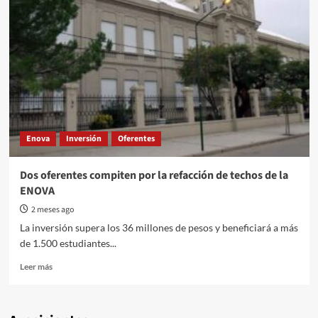
Enova
Inversión
Oferentes
Dos oferentes compiten por la refacción de techos de la
ENOVA
2 meses ago
La inversión supera los 36 millones de pesos y beneficiará a más
de 1.500 estudiantes...
Read
Leer más
more
about
Dos