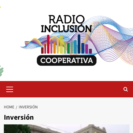
Skip
to
content
Primary
Menu
HOME
INVERSIÓN
Inversión