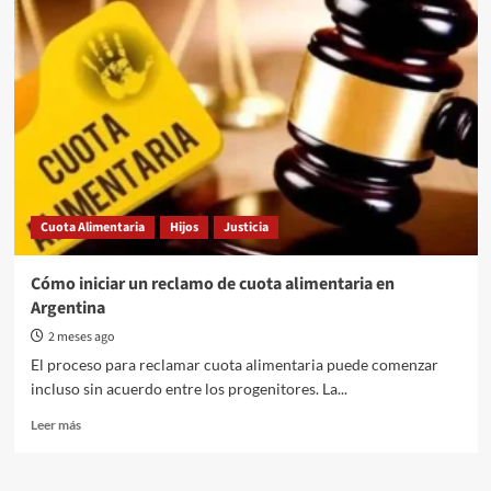
vez
menos
jóvenes
quieren
ser
padres:
un
cambio
cultural
que
redefine
Cuota Alimentaria
Hijos
Justicia
la
familia
Cómo iniciar un reclamo de cuota alimentaria en
Argentina
2 meses ago
El proceso para reclamar cuota alimentaria puede comenzar
incluso sin acuerdo entre los progenitores. La...
Read
Leer más
more
about
Cómo