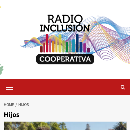
Skip
to
content
Primary
Menu
HOME
HIJOS
Hijos