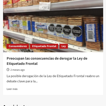
Consumidores
Etiquetado Frontal
Ley
Preocupan las consecuencias de derogar la Ley de
Etiquetado Frontal
2 meses ago
La posible derogación de la Ley de Etiquetado Frontal reabre un
debate clave para la...
Read
Leer más
more
about
Preocupan