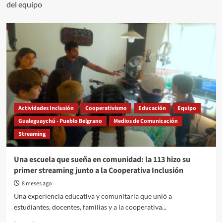
del equipo
Actividades Inclusión
Cooperativismo
Educación
Equipo
Gualeguaychú - Pueblo Belgrano
Medios de Comunicación
Streaming
Una escuela que sueña en comunidad: la 113 hizo su
primer streaming junto a la Cooperativa Inclusión
8 meses ago
Una experiencia educativa y comunitaria que unió a
estudiantes, docentes, familias y a la cooperativa...
Read