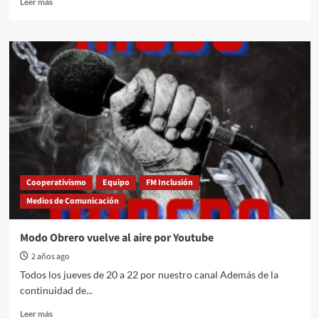
Leer más
more
about
Una
escuela
que
sueña
en
comunidad:
la
113
hizo
su
primer
Cooperativismo
Equipo
FM Inclusión
streaming
Medios de Comunicación
junto
a
la
Modo Obrero vuelve al aire por Youtube
Cooperativa
2 años ago
Inclusión
Todos los jueves de 20 a 22 por nuestro canal Además de la
continuidad de...
Read
Leer más