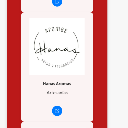
Hanas Aromas
Artesanías