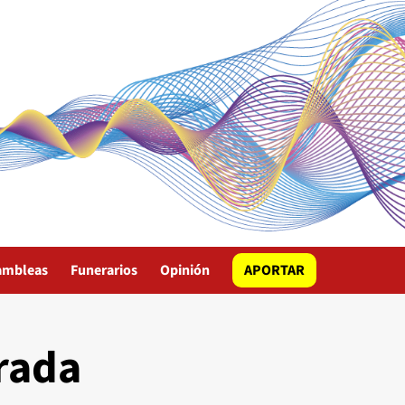
ambleas
Funerarios
Opinión
APORTAR
rada