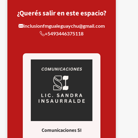
¿Querés salir en este espacio?
inclusionfmgualeguaychu@gmail.com
+5493446375118
Comunicaciones SI