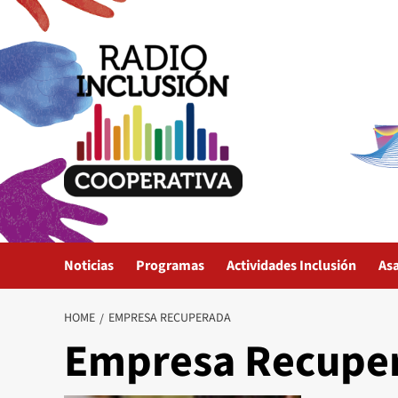
Skip
to
content
Noticias
Programas
Actividades Inclusión
As
HOME
EMPRESA RECUPERADA
Empresa Recupe