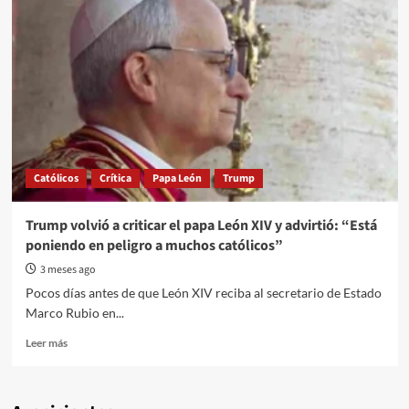
Católicos
Crítica
Papa León
Trump
Trump volvió a criticar el papa León XIV y advirtió: “Está
poniendo en peligro a muchos católicos”
3 meses ago
Pocos días antes de que León XIV reciba al secretario de Estado
Marco Rubio en...
Read
Leer más
more
about
Trump