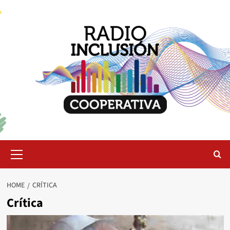
Skip
to
content
Primary
Menu
HOME
CRÍTICA
Crítica