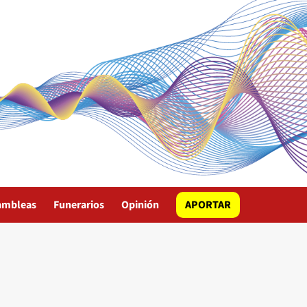
ambleas
Funerarios
Opinión
APORTAR