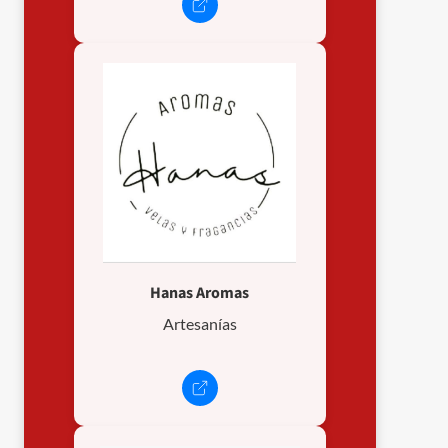
Hanas Aromas
Artesanías