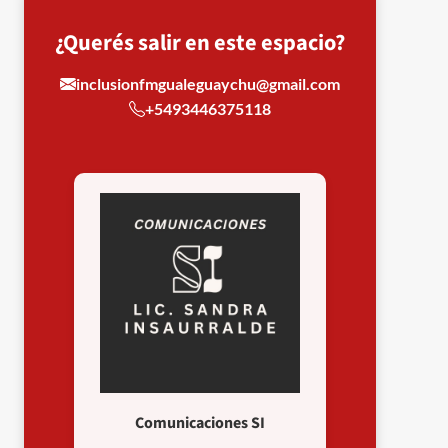
¿Querés salir en este espacio?
inclusionfmgualeguaychu@gmail.com
+5493446375118
Comunicaciones SI