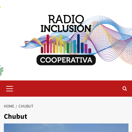
Skip
to
content
Primary
Menu
HOME
CHUBUT
Chubut