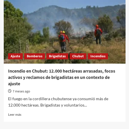
Ajuste
Bomberos
Brigadistas
Chubut
Incendios
Incendio en Chubut: 12.000 hectáreas arrasadas, focos
activos y reclamos de brigadistas en un contexto de
ajuste
7 meses ago
El fuego en la cordillera chubutense ya consumió más de
12.000 hectáreas. Brigadistas y voluntarios...
Read
Leer más
more
about