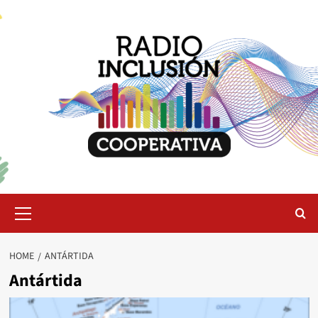
Skip
to
content
Primary
Menu
HOME
ANTÁRTIDA
Antártida