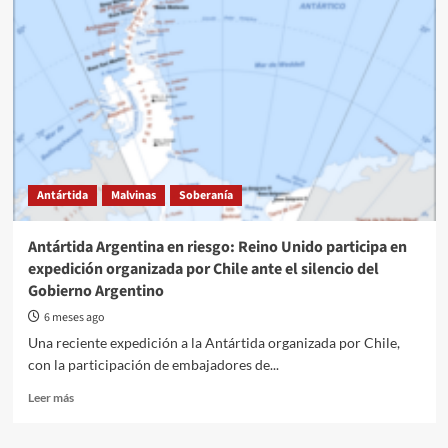
Antártida
Malvinas
Soberanía
Antártida Argentina en riesgo: Reino Unido participa en
expedición organizada por Chile ante el silencio del
Gobierno Argentino
6 meses ago
Una reciente expedición a la Antártida organizada por Chile,
con la participación de embajadores de...
Read
Leer más
more
about