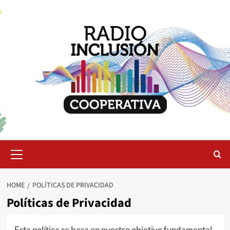
Skip
to
content
Primary
Menu
HOME
POLÍTICAS DE PRIVACIDAD
Políticas de Privacidad
Esta política se basa en nuestro objetivo fundamental