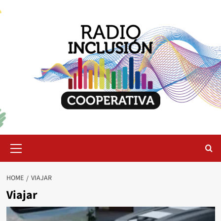
Skip
to
content
Primary
Menu
HOME
VIAJAR
Viajar