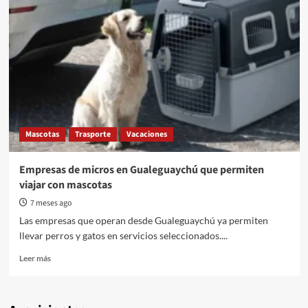
Mascotas
Trasporte
Vacaciones
Empresas de micros en Gualeguaychú que permiten
viajar con mascotas
7 meses ago
Las empresas que operan desde Gualeguaychú ya permiten
llevar perros y gatos en servicios seleccionados....
Read
Leer más
more
about
Empresas